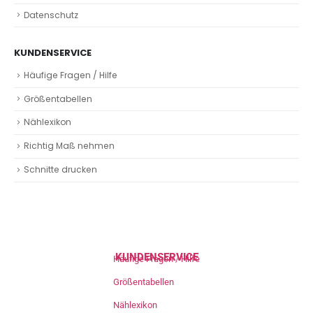
Datenschutz
KUNDENSERVICE
Häufige Fragen / Hilfe
Größentabellen
Nählexikon
Richtig Maß nehmen
Schnitte drucken
KUNDENSERVICE
Häufige Fragen / Hilfe
Größentabellen
Nählexikon