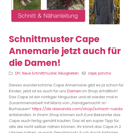
Schnittmuster Cape
Annemarie jetzt auch für
die Damen!
DIY
,
Neue Schnittmuster
,
Neuigkeiten
cape
,
poncho
Dieses wunderschöne Cape Annemarie gibt es ja schon für
Kinder, jetzt ist es auch für uns
Damen
im Shop erhältlich!
Das Cape ist ein richtiger Hingucker und ist wieder mal in
Zusammenarbeit mit Maria von „Handgemacht-in-
Burhausen“
https://de.dawanda.com/shop/schach-rueda
entstanden. In ihrem Shop können sich Eure Bekannte das
Cape auch fertig genäht kaufen. Das ist ein super Tipp für
alle die nicht selber nähen können. Ihr könnt das Cape in 2
Längen nähen, je nach Geschmack! Auch durch farbiges