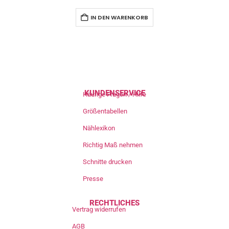
IN DEN WARENKORB
KUNDENSERVICE
Häufige Fragen / Hilfe
Größentabellen
Nählexikon
Richtig Maß nehmen
Schnitte drucken
Presse
RECHTLICHES
Vertrag widerrufen
AGB