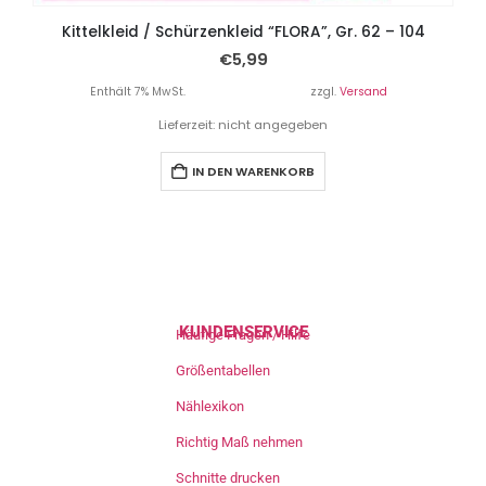
Kittelkleid / Schürzenkleid “FLORA”, Gr. 62 – 104
€
5,99
Enthält 7% MwSt.
zzgl.
Versand
Lieferzeit: nicht angegeben
IN DEN WARENKORB
KUNDENSERVICE
Häufige Fragen / Hilfe
Größentabellen
Nählexikon
Richtig Maß nehmen
Schnitte drucken