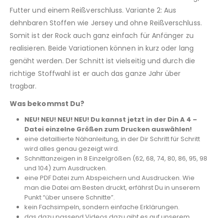
Futter und einem Reißverschluss. Variante 2: Aus
dehnbaren Stoffen wie Jersey und ohne Reißverschluss.
Somit ist der Rock auch ganz einfach für Anfänger zu
realisieren. Beide Variationen können in kurz oder lang
genäht werden. Der Schnitt ist vielseitig und durch die
richtige Stoffwahl ist er auch das ganze Jahr über
tragbar.
Was bekommst Du?
NEU! NEU! NEU! NEU! Du kannst jetzt in der Din A 4 –
Datei einzelne Größen zum Drucken auswählen!
eine detaillierte Nähanleitung, in der Dir Schritt für Schritt
wird alles genau gezeigt wird.
Schnittanzeigen in 8 Einzelgrößen (62, 68, 74, 80, 86, 95, 98
und 104) zum Ausdrucken.
eine PDF Datei zum Abspeichern und Ausdrucken. Wie
man die Datei am Besten druckt, erfährst Du in unserem
Punkt “über unsere Schnitte”.
kein Fachsimpeln, sondern einfache Erklärungen.
das dazu passend Videos dazu gibt es auf unserem