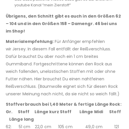
youtube Kanal “mein Zierstoff”
Übrigens, den Schnitt gibt es auch in den Größen 62
– 104 und in den Größen 158 – Damengr. 46 bei uns
im Shop!
Materialempfehlung:
Für Anfänger empfehlen
wir Jersey. In diesem Fall entfällt der Reißverschluss.
Dafür brauchst Du aber noch ein 1 cm breites
Gummiband. Fortgeschrittene können den Rock aus
weich fallenden, unelastischen Stoffen mit oder ohne
Futter nähen. Hier brauchst Du einen nahtfeinen
Reißverschluss. (Baumwolle eignet sich für diesen Rock
unserer Meinung nach nicht, da sie nicht so weich fällt.)
Stoffverbrauch bei 1,40 Meter & fertige Länge Rock:
Gr. Stoff Länge kurz Stoff Länge Midi Stoff
Länge lang
62: 51 cm 22,0 cm 105 cm 49,0 cm 121