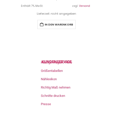
Enthält 7% MwSt.
zzgl.
Versand
Lieferzeit: nicht angegeben
IN DEN WARENKORB
KUNDENSERVICE
Häufige Fragen / Hilfe
Größentabellen
Nählexikon
Richtig Maß nehmen
Schnitte drucken
Presse