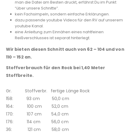
man die Datei am Besten druckt, erfährst Du im Punkt
“über unsere Schnitte”.
kein Fachsimpeln, sondern einfache Erklärungen.
dazu passende youtube Videos für den RV auf unserem
youtube Kanal.
eine Anleitung zum Einnähen eines nahtfeinen
Reißverschlusses ist separat hinterlegt.
Wir bieten diesen Schnitt auch von 62 – 104 und von
110 – 152 an.
Stoffverbrauch für den Rock bei 1,40 Meter
Stoffbreite.
Gr. Stoffverbr. fertige Länge Rock
158: 93 cm 50,0 cm
164: 100 cm 52,0 cm
170: 107 cm 54,0 cm
176: 114 cm 56,0 cm
36: 121 cm 58,0 cm