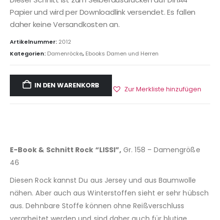
Papier und wird per Downloadlink versendet. Es fallen
daher keine Versandkosten an.
Artikelnummer:
2012
Kategorien:
Damenröcke
,
Ebooks Damen und Herren
IN DEN WARENKORB
Zur Merkliste hinzufügen
E-Book & Schnitt Rock “LISSI”,
Gr. 158 – Damengröße
46
Diesen Rock kannst Du aus Jersey und aus Baumwolle
nähen. Aber auch aus Winterstoffen sieht er sehr hübsch
aus. Dehnbare Stoffe können ohne Reißverschluss
verarbeitet werden und sind daher auch für blutige