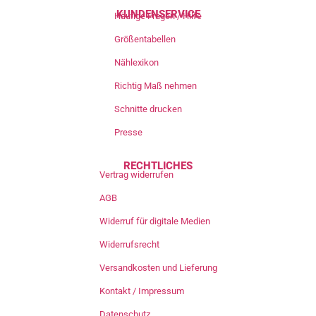
KUNDENSERVICE
Häufige Fragen / Hilfe
Größentabellen
Nählexikon
Richtig Maß nehmen
Schnitte drucken
Presse
RECHTLICHES
Vertrag widerrufen
AGB
Widerruf für digitale Medien
Widerrufsrecht
Versandkosten und Lieferung
Kontakt / Impressum
Datenschutz