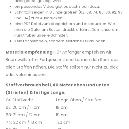
alles genau gezeigt wird.
ein passendes Video gibt es auch noch dazu.
Schnittanzeigen in 8 Einzelgrößen (62, 68, 74, 80, 86, 92, 98
und 104) zum Ausdrucken.
eine PDF Datei zum Abspeichern und Ausdrucken. Wie
man die Datei am Besten druckt, erfährst Du in unserem
Punkt “über unsere Schnitte”.
kein Fachsimpeln, sondern einfache Erklärungen.
Materialempfehlung:
Für Anfänger empfehlen wir
Baumwollstoffe. Fortgeschrittene können den Rock aus
allen Stoffen nähen. Die Stoffe sollten nur nicht zu dick
oder voluminös sein.
Stoffverbrauch bei 1,40 Meter oben und unten
(Streifen) & fertige Länge.
Gr. Stoffverbr. Länge Oben / Streifen
62: 20 cm / 11 cm 18 cm
68: 21 cm / 12 cm 19 cm
74: 22 cm / 13 cm 20 cm