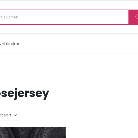
Nählexikon
osejersey