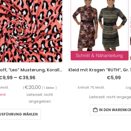
Sweatshirtstoff, “Leo” Musterung, Koralle mit Gesichter
–
€
9,99
€
39,96
€
5,99
€
20,00
 MwSt.
Enthält 7% MwSt.
zzg
(
/ 1 Meter )
and
Lieferzeit: nicht
Lieferzeit: nicht ange
angegeben
IN DEN WARENKO
USFÜHRUNG WÄHLEN