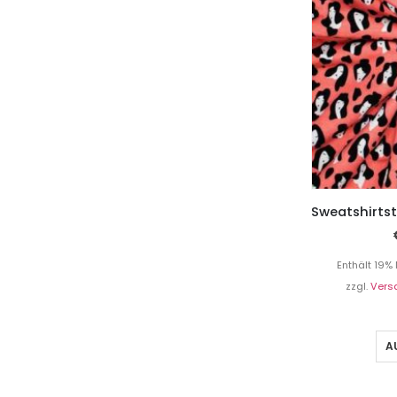
Enthält 19%
zzgl.
Vers
A