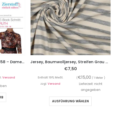
Kleid mit Kragen “RUTH”, Gr. 158 – Damengr. 46
Jersey, Baumwolljersey, Streifen Grau Melange / Ecru
€
7,50
€
15,00
l.
Versand
Enthält 19% MwSt.
(
/ 1 Meter )
zzgl.
Versand
Lieferzeit: nicht
geben
angegeben
RB
AUSFÜHRUNG WÄHLEN