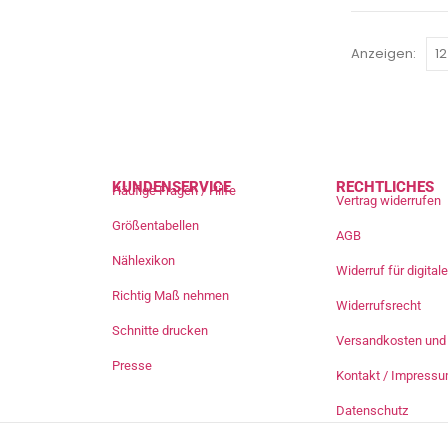
Anzeigen:
KUNDENSERVICE
RECHTLICHES
Häufige Fragen / Hilfe
Vertrag widerrufen
Größentabellen
AGB
Nählexikon
Widerruf für digita
Richtig Maß nehmen
Widerrufsrecht
Schnitte drucken
Versandkosten und 
Presse
Kontakt / Impress
Datenschutz