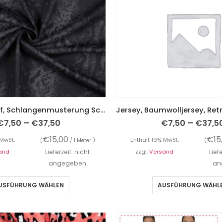
Romanitstoff, Schlangenmusterung Schwarz / Grau / Blau
–
–
€
7,50
€
37,50
€
7,50
€
37,5
€
15,00
€
15
 MwSt.
Enthält 19% MwSt.
(
/ 1 Meter )
(
and
Lieferzeit: nicht
zzgl.
Versand
Lief
angegeben
an
USFÜHRUNG WÄHLEN
AUSFÜHRUNG WÄHL