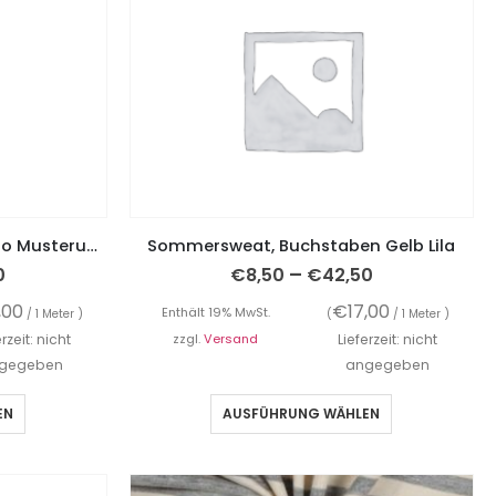
Jersey, Baumwolljersey, Retro Musterung Gelb / Pink
Sommersweat, Buchstaben Gelb Lila
–
0
€
8,50
€
42,50
,00
€
17,00
Enthält 19% MwSt.
/ 1 Meter )
(
/ 1 Meter )
erzeit: nicht
zzgl.
Versand
Lieferzeit: nicht
gegeben
angegeben
EN
AUSFÜHRUNG WÄHLEN