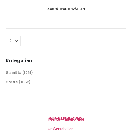
AUSFÜHRUNG WÄHLEN
Kategorien
Schnitte
(1261)
Stoffe
(1052)
KUNDENSERVICE
Häufige Fragen / Hilfe
Größentabellen