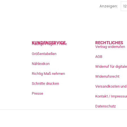
Anzeigen:
KUNDENSERVICE
RECHTLICHES
Häufige Fragen / Hilfe
Vertrag widerrufen
Größentabellen
AGB
Nählexikon
Widerruf für digita
Richtig Maß nehmen
Widerrufsrecht
Schnitte drucken
Versandkosten und 
Presse
Kontakt / Impress
Datenschutz