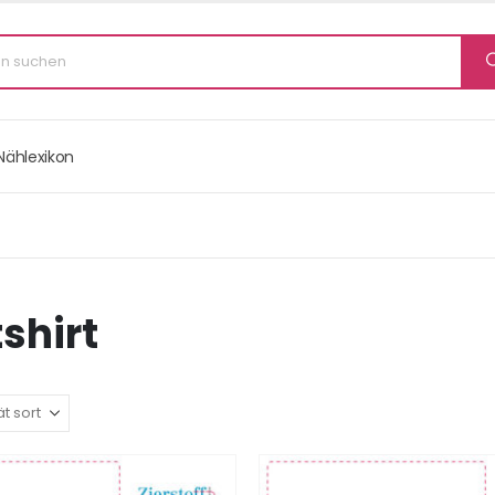
Nählexikon
shirt