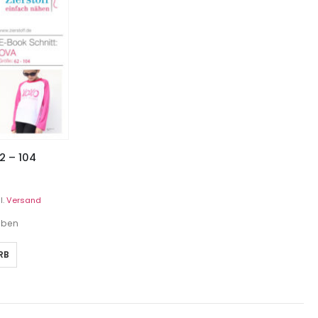
2 – 104
l.
Versand
geben
RB