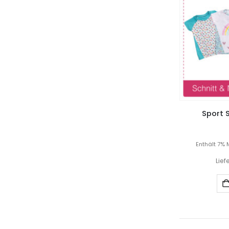
Sport S
Enthält 7% 
Lief