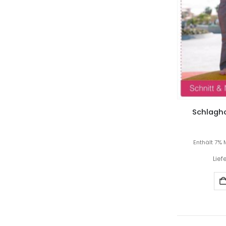
Schlaghos
Enthält 7% 
Lief