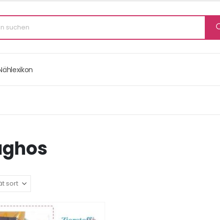
Nählexikon
aghos