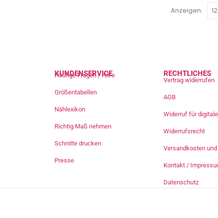
Anzeigen:
KUNDENSERVICE
RECHTLICHES
Häufige Fragen / Hilfe
Vertrag widerrufen
Größentabellen
AGB
Nählexikon
Widerruf für digita
Richtig Maß nehmen
Widerrufsrecht
Schnitte drucken
Versandkosten und 
Presse
Kontakt / Impress
Datenschutz