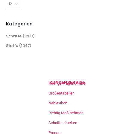
Kategorien
Schnitte
(1260)
Stoffe
(1047)
KUNDENSERVICE
Häufige Fragen / Hilfe
Größentabellen
Nählexikon
Richtig Maß nehmen
Schnitte drucken
Presse