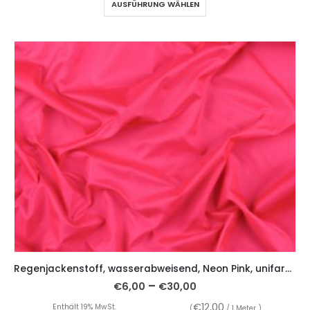
AUSFÜHRUNG WÄHLEN
Regenjackenstoff, wasserabweisend, Neon Pink, unifarben
–
€
6,00
€
30,00
€
12,00
Enthält 19% MwSt.
(
/ 1 Meter )