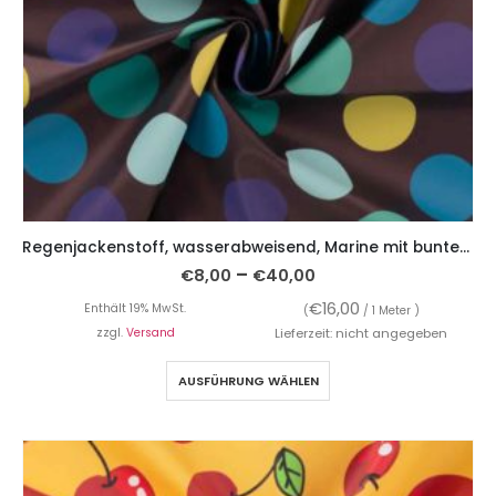
Regenjackenstoff, wasserabweisend, Marine mit bunten Punkten
–
€
8,00
€
40,00
€
16,00
Enthält 19% MwSt.
(
/ 1 Meter )
zzgl.
Versand
Lieferzeit: nicht angegeben
AUSFÜHRUNG WÄHLEN