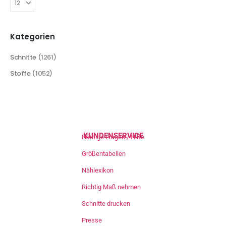
Kategorien
Schnitte
(1261)
Stoffe
(1052)
KUNDENSERVICE
Häufige Fragen / Hilfe
Größentabellen
Nählexikon
Richtig Maß nehmen
Schnitte drucken
Presse