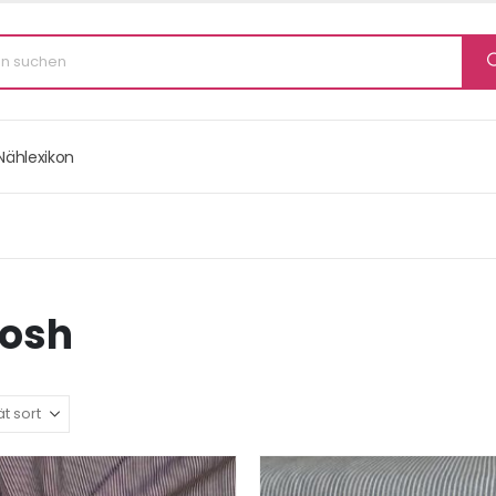
Nählexikon
osh