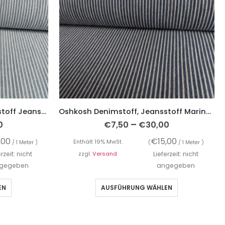
Oshkosh Denimstoff, Jeansstoff Jeansblau mit weißen Streifen
Oshkosh Denimstoff, Jeansstoff Marine mit weißen Streifen
–
0
€
7,50
€
30,00
,00
€
15,00
Enthält 19% MwSt.
/ 1 Meter )
(
/ 1 Meter )
erzeit: nicht
zzgl.
Versand
Lieferzeit: nicht
gegeben
angegeben
EN
AUSFÜHRUNG WÄHLEN