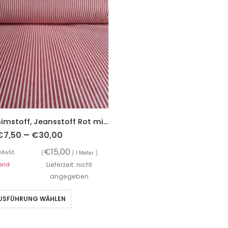
Oshkosh Denimstoff, Jeansstoff Rot mit weißen Streifen
–
€
7,50
€
30,00
€
15,00
 MwSt.
(
/ 1 Meter )
and
Lieferzeit: nicht
angegeben
USFÜHRUNG WÄHLEN