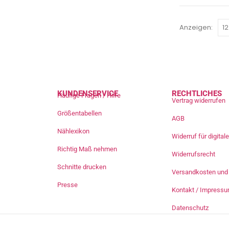
Anzeigen:
KUNDENSERVICE
RECHTLICHES
Häufige Fragen / Hilfe
Vertrag widerrufen
Größentabellen
AGB
Nählexikon
Widerruf für digita
Richtig Maß nehmen
Widerrufsrecht
Schnitte drucken
Versandkosten und 
Presse
Kontakt / Impress
Datenschutz