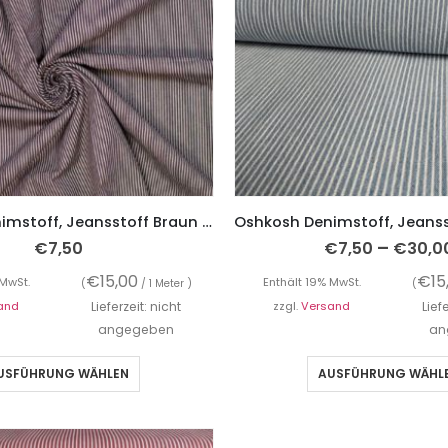
Oshkosh Denimstoff, Jeansstoff Braun mit weißen Streifen
–
€
7,50
€
7,50
€
30,0
€
15,00
€
15
 MwSt.
Enthält 19% MwSt.
(
/ 1 Meter )
(
and
Lieferzeit: nicht
zzgl.
Versand
Lief
angegeben
an
USFÜHRUNG WÄHLEN
AUSFÜHRUNG WÄHL