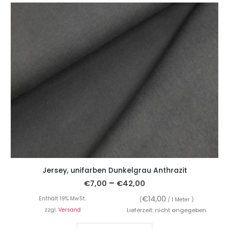
Jersey, unifarben Dunkelgrau Anthrazit
–
€
7,00
€
42,00
€
14,00
Enthält 19% MwSt.
(
/ 1 Meter )
zzgl.
Versand
Lieferzeit: nicht angegeben