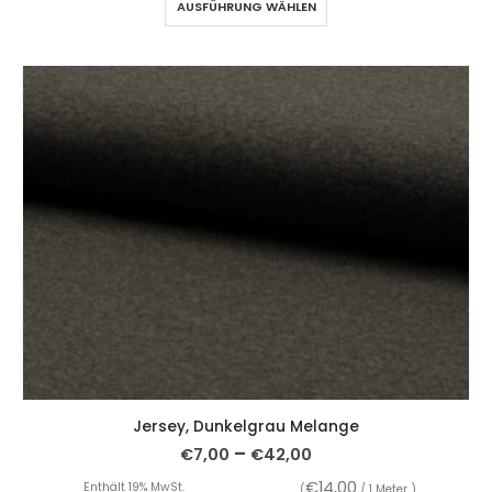
AUSFÜHRUNG WÄHLEN
Jersey, Dunkelgrau Melange
–
€
7,00
€
42,00
€
14,00
Enthält 19% MwSt.
(
/ 1 Meter )