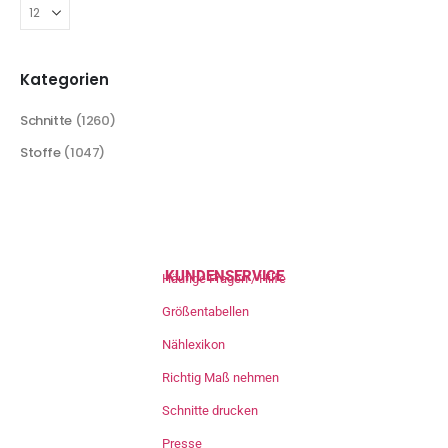
Kategorien
Schnitte
(1260)
Stoffe
(1047)
KUNDENSERVICE
Häufige Fragen / Hilfe
Größentabellen
Nählexikon
Richtig Maß nehmen
Schnitte drucken
Presse