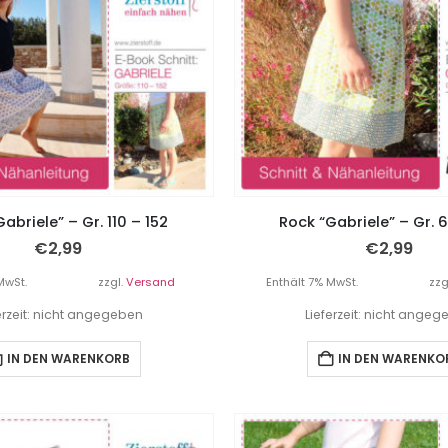
abriele” – Gr. 110 – 152
Rock “Gabriele” – Gr. 
€
2,99
€
2,99
MwSt.
zzgl.
Versand
Enthält 7% MwSt.
zzg
erzeit: nicht angegeben
Lieferzeit: nicht ange
IN DEN WARENKORB
IN DEN WARENKO