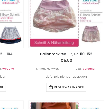
62 – 104
Ballonrock “SISSI”, Gr. 110-152
€
5,50
l.
Versand
Enthält 7% MwSt.
zzgl.
Versand
geben
Lieferzeit: nicht angegeben
RB
IN DEN WARENKORB