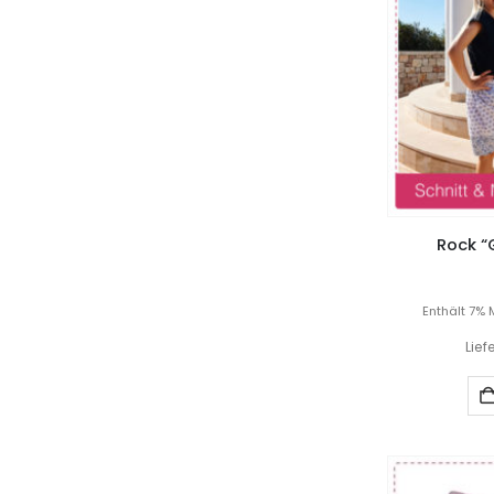
Rock “G
Enthält 7% 
Lief