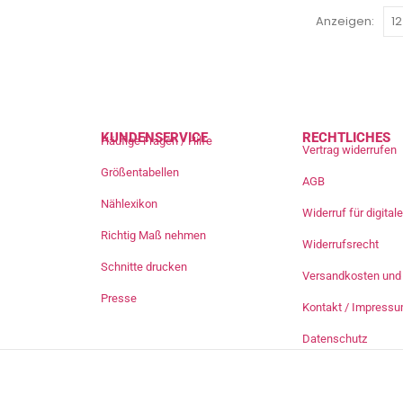
Anzeigen:
KUNDENSERVICE
RECHTLICHES
Häufige Fragen / Hilfe
Vertrag widerrufen
Größentabellen
AGB
Nählexikon
Widerruf für digita
Richtig Maß nehmen
Widerrufsrecht
Schnitte drucken
Versandkosten und 
Presse
Kontakt / Impress
Datenschutz