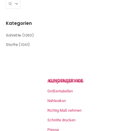
Kategorien
Schnitte
(1260)
Stoffe
(1041)
KUNDENSERVICE
Häufige Fragen / Hilfe
Größentabellen
Nählexikon
Richtig Maß nehmen
Schnitte drucken
Presse