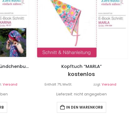
Kopftuch mit Schirm oder Bündchenbund “KARINA”, Gr. 45 – 57
Kopftuch “MARLA”
kostenlos
l.
Versand
Enthält 7% MwSt.
zzgl.
Versand
geben
Lieferzeit: nicht angegeben
RB
IN DEN WARENKORB