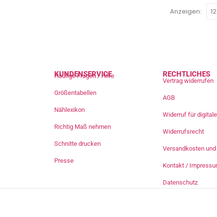
Anzeigen:
KUNDENSERVICE
RECHTLICHES
Häufige Fragen / Hilfe
Vertrag widerrufen
Größentabellen
AGB
Nählexikon
Widerruf für digita
Richtig Maß nehmen
Widerrufsrecht
Schnitte drucken
Versandkosten und 
Presse
Kontakt / Impress
Datenschutz