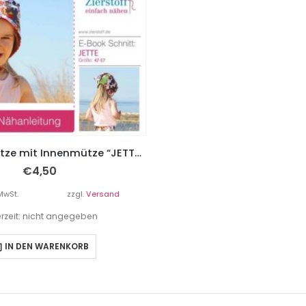
Kopftuchmütze mit Innenmütze “JETTE”, Gr. 45-57
€
4,50
MwSt.
zzgl.
Versand
erzeit: nicht angegeben
IN DEN WARENKORB