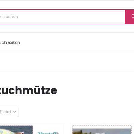
Nählexikon
tuchmütze