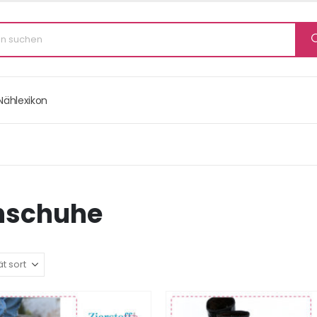
Nählexikon
nschuhe