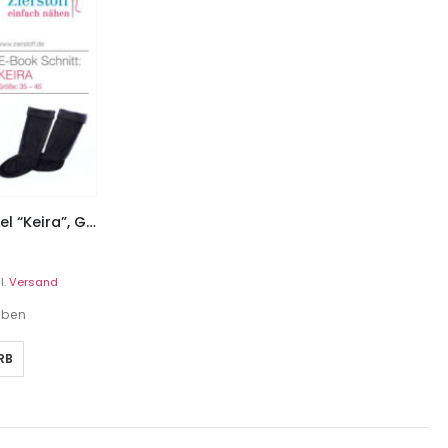
Stiefelsocke für Gummistiefel “Keira”, Gr. 35 – 45
l.
Versand
geben
RB