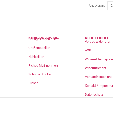
Anzeigen:
KUNDENSERVICE
RECHTLICHES
Häufige Fragen / Hilfe
Vertrag widerrufen
Größentabellen
AGB
Nählexikon
Widerruf für digita
Richtig Maß nehmen
Widerrufsrecht
Schnitte drucken
Versandkosten und 
Presse
Kontakt / Impress
Datenschutz