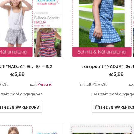
t “NADJA”, Gr. 110 – 152
Jumpsuit “NADJA”, Gr. 
€
5,99
€
5,99
MwSt.
zzgl.
Versand
Enthält 7% MwSt.
zzg
erzeit: nicht angegeben
Lieferzeit: nicht ange
IN DEN WARENKORB
IN DEN WARENKO