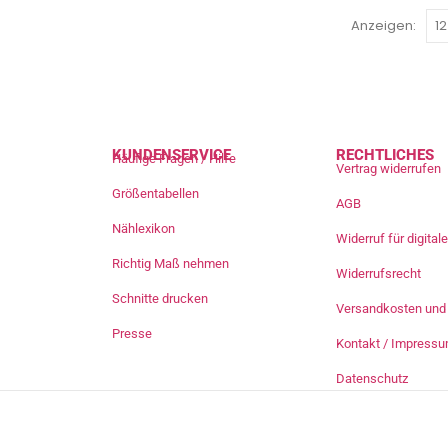
Anzeigen:
KUNDENSERVICE
RECHTLICHES
Häufige Fragen / Hilfe
Vertrag widerrufen
Größentabellen
AGB
Nählexikon
Widerruf für digita
Richtig Maß nehmen
Widerrufsrecht
Schnitte drucken
Versandkosten und 
Presse
Kontakt / Impress
Datenschutz