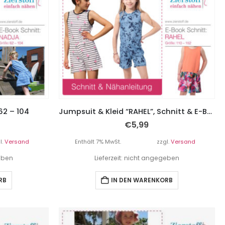
62 – 104
Jumpsuit & Kleid “RAHEL”, Schnitt & E-Book, Gr. 110 – 152
€
5,99
l.
Versand
Enthält 7% MwSt.
zzgl.
Versand
geben
Lieferzeit: nicht angegeben
RB
IN DEN WARENKORB