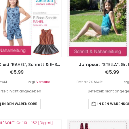
Jumpsuit & Kleid “RAHEL”, Schnitt & E-Book, Gr. 62 – 104
Jumpsuit “STELLA”, Gr. 1
€
5,99
€
5,99
MwSt.
zzgl.
Versand
Enthält 7% MwSt.
zzg
erzeit: nicht angegeben
Lieferzeit: nicht ange
IN DEN WARENKORB
IN DEN WARENKO