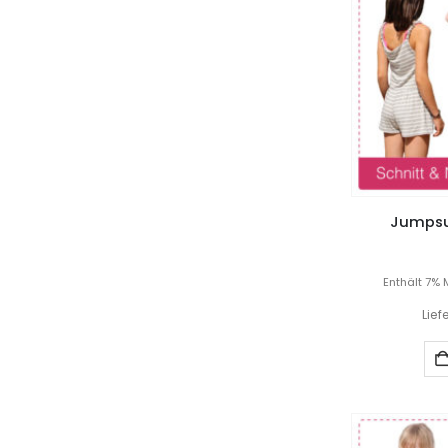
Jumpsui
Enthält 7% 
Lief