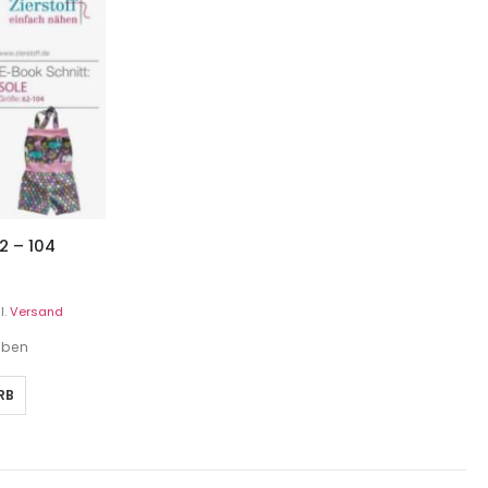
2 – 104
l.
Versand
geben
RB