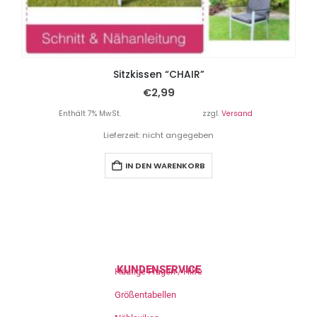
Sitzkissen “CHAIR”
€
2,99
Enthält 7% MwSt.
zzgl.
Versand
Lieferzeit: nicht angegeben
IN DEN WARENKORB
KUNDENSERVICE
Häufige Fragen / Hilfe
Größentabellen