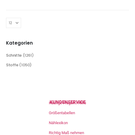
Kategorien
Schnitte
(1261)
Stoffe
(1050)
KUNDENSERVICE
Häufige Fragen / Hilfe
Größentabellen
Nählexikon
Richtig Maß nehmen