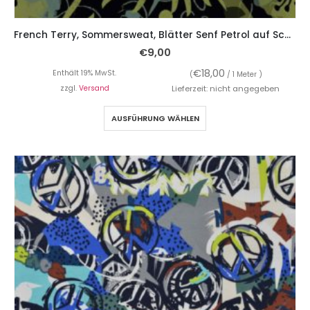
French Terry, Sommersweat, Blätter Senf Petrol auf Schwarz
€
9,00
€
18,00
Enthält 19% MwSt.
(
/ 1 Meter )
zzgl.
Versand
Lieferzeit: nicht angegeben
AUSFÜHRUNG WÄHLEN