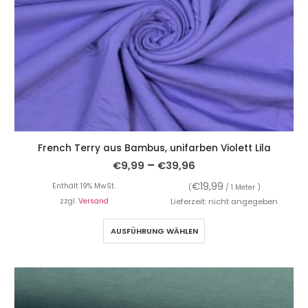
French Terry aus Bambus, unifarben Violett Lila
–
€
9,99
€
39,96
€
19,99
Enthält 19% MwSt.
(
/ 1 Meter )
zzgl.
Versand
Lieferzeit: nicht angegeben
AUSFÜHRUNG WÄHLEN