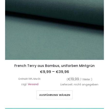
French Terry aus Bambus, unifarben Mintgrün
–
€
9,99
€
39,96
€
19,99
Enthält 19% MwSt.
(
/ 1 Meter )
zzgl.
Versand
Lieferzeit: nicht angegeben
AUSFÜHRUNG WÄHLEN