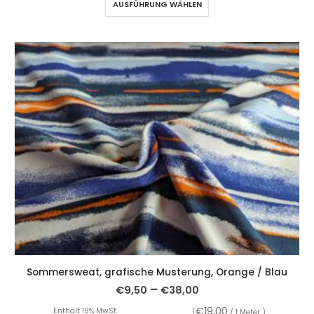
AUSFÜHRUNG WÄHLEN
Sommersweat, grafische Musterung, Orange / Blau
–
€
9,50
€
38,00
€
19,00
Enthält 19% MwSt.
(
/ 1 Meter )