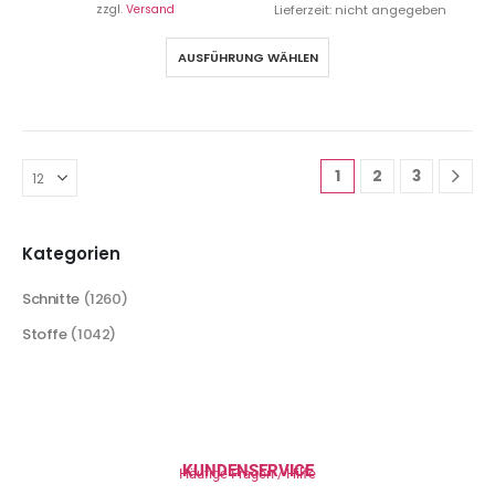
zzgl.
Versand
Lieferzeit: nicht angegeben
AUSFÜHRUNG WÄHLEN
1
2
3
Kategorien
Schnitte
(1260)
Stoffe
(1042)
KUNDENSERVICE
Häufige Fragen / Hilfe