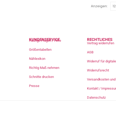
Anzeigen:
KUNDENSERVICE
RECHTLICHES
Häufige Fragen / Hilfe
Vertrag widerrufen
Größentabellen
AGB
Nählexikon
Widerruf für digita
Richtig Maß nehmen
Widerrufsrecht
Schnitte drucken
Versandkosten und 
Presse
Kontakt / Impress
Datenschutz