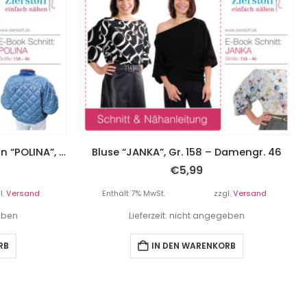
Jacke mit Fledermausärmeln “POLINA”, Gr. 158 – Damengr. 46
Bluse “JANKA”, Gr. 158 – Damengr. 46
€
5,99
l.
Versand
Enthält 7% MwSt.
zzgl.
Versand
geben
Lieferzeit: nicht angegeben
RB
IN DEN WARENKORB