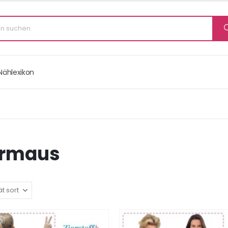
Nählexikon
ermaus