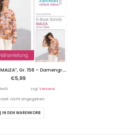
Raglanshirt “MALEA”, Gr. 158 – Damengr. 46
€
5,99
MwSt.
zzgl.
Versand
erzeit: nicht angegeben
IN DEN WARENKORB