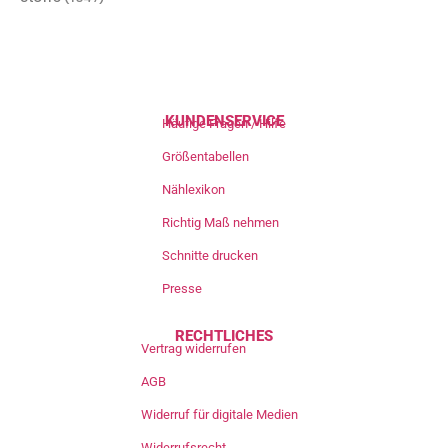
KUNDENSERVICE
Häufige Fragen / Hilfe
Größentabellen
Nählexikon
Richtig Maß nehmen
Schnitte drucken
Presse
RECHTLICHES
Vertrag widerrufen
AGB
Widerruf für digitale Medien
Widerrufsrecht