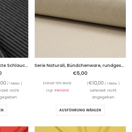
Bündchenware, rundgestrickte Schlauchware, Ringel Grau / Dunkelgrau
Serie Naturali, Bündchenware, rundgestrickte Schlauchware, Natur
0
€
5,00
,00
€
10,00
Enthält 19% MwSt.
/ 1 Meter )
(
/ 1 Meter )
erzeit: nicht
zzgl.
Versand
Lieferzeit: nicht
gegeben
angegeben
EN
AUSFÜHRUNG WÄHLEN