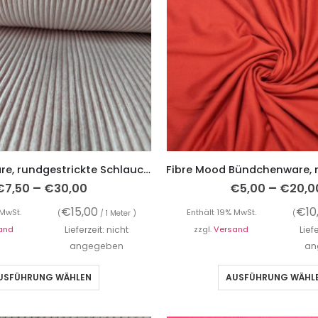
Bündchenware, rundgestrickte Schlauchware, Grobstrick Rosa, Hipster Bündchen
–
–
€
7,50
€
30,00
€
5,00
€
20,0
€
15,00
€
10
 MwSt.
Enthält 19% MwSt.
(
/ 1 Meter )
(
and
Lieferzeit: nicht
zzgl.
Versand
Lief
angegeben
an
USFÜHRUNG WÄHLEN
AUSFÜHRUNG WÄHL