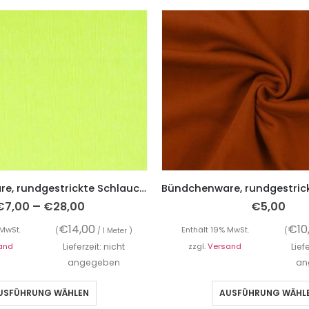
Bündchenware, rundgestrickte Schlauchware, unifarben Neon-Gelb
–
€
7,00
€
28,00
€
5,00
€
14,00
€
10
 MwSt.
Enthält 19% MwSt.
(
/ 1 Meter )
(
and
Lieferzeit: nicht
zzgl.
Versand
Lief
angegeben
an
USFÜHRUNG WÄHLEN
AUSFÜHRUNG WÄHL