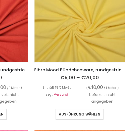
Fibre Mood Bündchenware, rundgestrickte Schlauchware, Rostrot extrabreit
Fibre Mood Bündchenware, rundgestrickte Schlauchware, Gelb extrabreit
–
0
€
5,00
€
20,00
,00
€
10,00
Enthält 19% MwSt.
/ 1 Meter )
(
/ 1 Meter )
erzeit: nicht
zzgl.
Versand
Lieferzeit: nicht
gegeben
angegeben
EN
AUSFÜHRUNG WÄHLEN