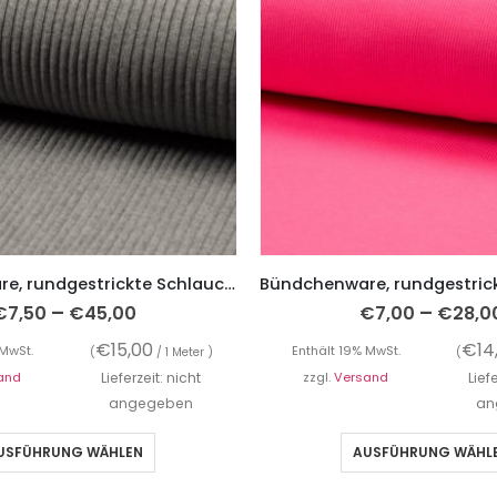
Bündchenware, rundgestrickte Schlauchware, Grobstrick Hellgrau, Hipster Bündchen
–
–
€
7,50
€
45,00
€
7,00
€
28,0
€
15,00
€
14
 MwSt.
Enthält 19% MwSt.
(
/ 1 Meter )
(
and
Lieferzeit: nicht
zzgl.
Versand
Lief
angegeben
an
USFÜHRUNG WÄHLEN
AUSFÜHRUNG WÄHL