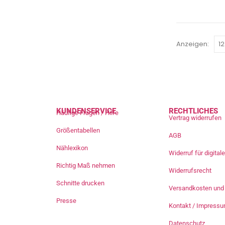
Anzeigen:
KUNDENSERVICE
RECHTLICHES
Häufige Fragen / Hilfe
Vertrag widerrufen
Größentabellen
AGB
Nählexikon
Widerruf für digita
Richtig Maß nehmen
Widerrufsrecht
Schnitte drucken
Versandkosten und 
Presse
Kontakt / Impress
Datenschutz