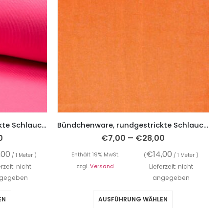
Bündchenware, rundgestrickte Schlauchware, unifarben Neon-Pink
Bündchenware, rundgestrickte Schlauchware, unifarben Neon-Orange
–
0
€
7,00
€
28,00
,00
€
14,00
Enthält 19% MwSt.
/ 1 Meter )
(
/ 1 Meter )
erzeit: nicht
zzgl.
Versand
Lieferzeit: nicht
gegeben
angegeben
EN
AUSFÜHRUNG WÄHLEN