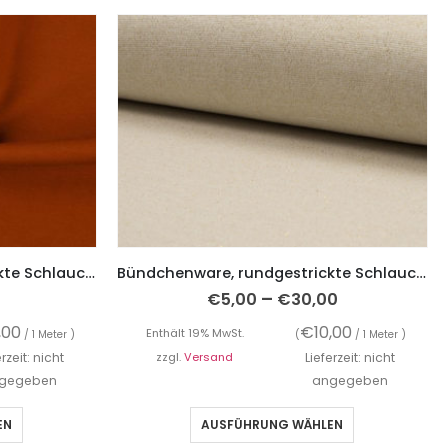
Bündchenware, rundgestrickte Schlauchware, Rost
Bündchenware, rundgestrickte Schlauchware, Lurex, Ecru mit Gold
–
€
5,00
€
30,00
,00
€
10,00
Enthält 19% MwSt.
/ 1 Meter )
(
/ 1 Meter )
erzeit: nicht
zzgl.
Versand
Lieferzeit: nicht
gegeben
angegeben
EN
AUSFÜHRUNG WÄHLEN