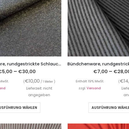
Bündchenware, rundgestrickte Schlauchware, Lurex, Schwarz / Silber
–
–
€
5,00
€
30,00
€
7,00
€
28,0
€
10,00
€
14
 MwSt.
Enthält 19% MwSt.
(
/ 1 Meter )
(
and
Lieferzeit: nicht
zzgl.
Versand
Lief
angegeben
an
USFÜHRUNG WÄHLEN
AUSFÜHRUNG WÄHL