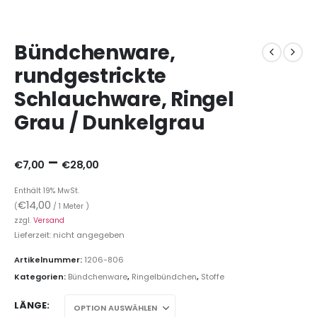
Bündchenware,
rundgestrickte
Schlauchware, Ringel
Grau / Dunkelgrau
–
€
7,00
€
28,00
Enthält 19% MwSt.
€
14,00
(
/ 1 Meter )
zzgl.
Versand
Lieferzeit: nicht angegeben
Artikelnummer:
1206-806
Kategorien:
Bündchenware
,
Ringelbündchen
,
Stoffe
LÄNGE