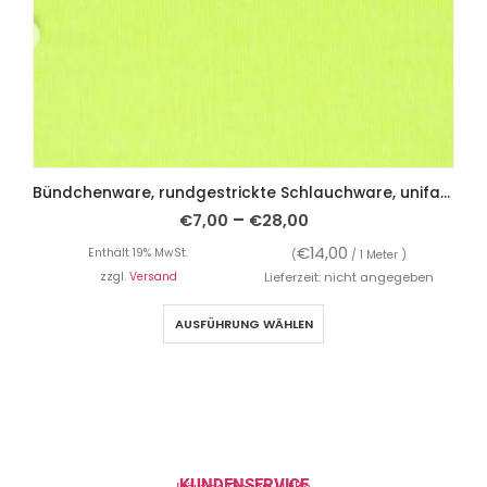
Bündchenware, rundgestrickte Schlauchware, unifarben Neon-Gelb
–
€
7,00
€
28,00
€
14,00
Enthält 19% MwSt.
(
/ 1 Meter )
zzgl.
Versand
Lieferzeit: nicht angegeben
AUSFÜHRUNG WÄHLEN
KUNDENSERVICE