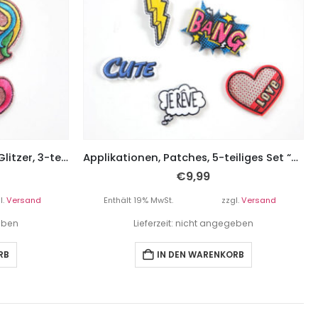
Applikationen, Patches mit Glitzer, 3-teiliges Set “Einhörner und Herzen”
Applikationen, Patches, 5-teiliges Set “Bang”
€
9,99
l.
Versand
Enthält 19% MwSt.
zzgl.
Versand
geben
Lieferzeit: nicht angegeben
RB
IN DEN WARENKORB