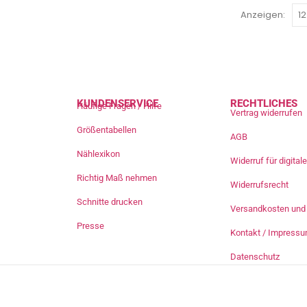
Anzeigen:
KUNDENSERVICE
RECHTLICHES
Häufige Fragen / Hilfe
Vertrag widerrufen
Größentabellen
AGB
Nählexikon
Widerruf für digita
Richtig Maß nehmen
Widerrufsrecht
Schnitte drucken
Versandkosten und 
Presse
Kontakt / Impress
Datenschutz