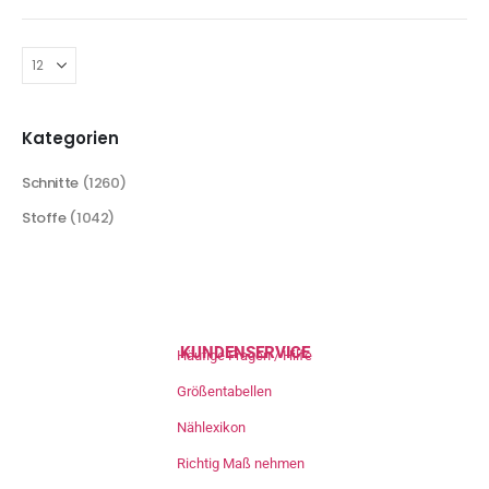
Kategorien
Schnitte
(1260)
Stoffe
(1042)
KUNDENSERVICE
Häufige Fragen / Hilfe
Größentabellen
Nählexikon
Richtig Maß nehmen