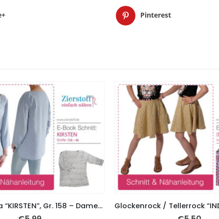
e+
Pinterest
Bluse, Tunika “KIRSTEN”, Gr. 158 – Damengr. 46 – neu mit Puffärmeln
€
5,99
€
5,50