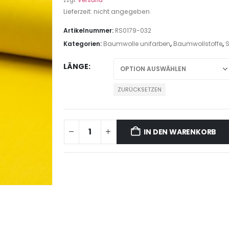
zzgl.
Versand
Lieferzeit: nicht angegeben
Artikelnummer:
RS0179-032
Kategorien:
Baumwolle unifarben
,
Baumwollstoffe
,
S
LÄNGE
ZURÜCKSETZEN
IN DEN WARENKORB