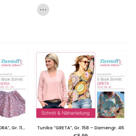
Glockenrock / Tellerrock “INDRA”, Gr. 110 – 152 – 3 Schnitte
Tunika “GRETA”, Gr. 158 – Damengr. 46
€
5,99