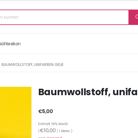
Nählexikon
BAUMWOLLSTOFF, UNIFARBEN GELB
Baumwollstoff, unif
€
5,00
Enthält 19% MwSt.
€
10,00
(
/ 1 Meter )