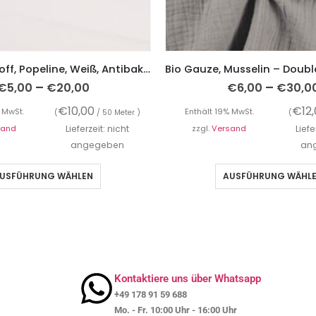
Baumwollstoff, Popeline, Weiß, Antibakteriell
–
–
€
5,00
€
20,00
€
6,00
€
30,0
€
10,00
€
12
 MwSt.
Enthält 19% MwSt.
(
/ 50 Meter )
(
sand
Lieferzeit: nicht
zzgl.
Versand
Liefe
angegeben
an
USFÜHRUNG WÄHLEN
AUSFÜHRUNG WÄHL
Kontaktiere uns über Whatsapp
+49 178 91 59 688
Mo. - Fr. 10:00 Uhr - 16:00 Uhr