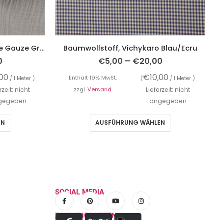
Bio Gauze, Musselin – Double Gauze Grau – unifarben
Baumwollstoff, Vichykaro Blau/Ecru
–
0
€
5,00
€
20,00
,00
€
10,00
Enthält 19% MwSt.
/ 1 Meter )
(
/ 1 Meter )
rzeit: nicht
zzgl.
Versand
Lieferzeit: nicht
gegeben
angegeben
EN
AUSFÜHRUNG WÄHLEN
SOCIAL MEDIA
ZAHLUNGSARTEN