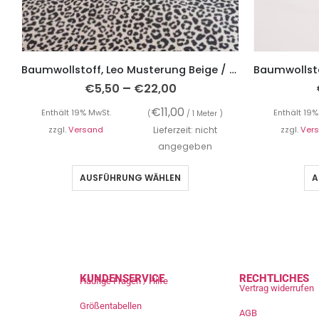
Baumwollstoff, Leo Musterung Beige / Schwarz
–
€
5,50
€
22,00
€
11,00
Enthält 19% MwSt.
Enthält 19%
(
/ 1 Meter )
zzgl.
Versand
Lieferzeit: nicht
zzgl.
Ver
angegeben
AUSFÜHRUNG WÄHLEN
A
KUNDENSERVICE
RECHTLICHES
Häufige Fragen / Hilfe
Vertrag widerrufen
Größentabellen
AGB