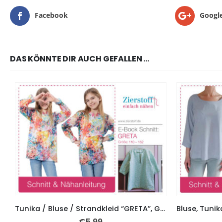
Facebook
Googl
DAS KÖNNTE DIR AUCH GEFALLEN …
Tunika / Bluse / Strandkleid “GRETA”, Gr. 110 – 152
€
5,99