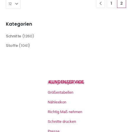
1
2
Kategorien
Schnitte
(1260)
Stoffe
(1041)
KUNDENSERVICE
Häufige Fragen / Hilfe
Größentabellen
Nählexikon
Richtig Maß nehmen
Schnitte drucken
Presse