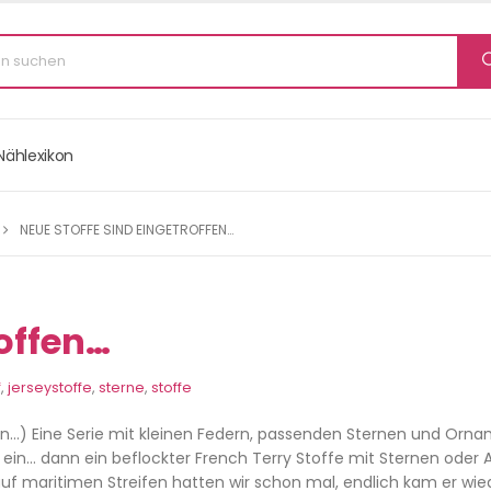
Nählexikon
NEUE STOFFE SIND EINGETROFFEN…
roffen…
f
,
jerseystoffe
,
sterne
,
stoffe
en…) Eine Serie mit kleinen Federn, passenden Sternen und Orn
in… dann ein beflockter French Terry Stoffe mit Sternen oder A
uf maritimen Streifen hatten wir schon mal, endlich kam er wied