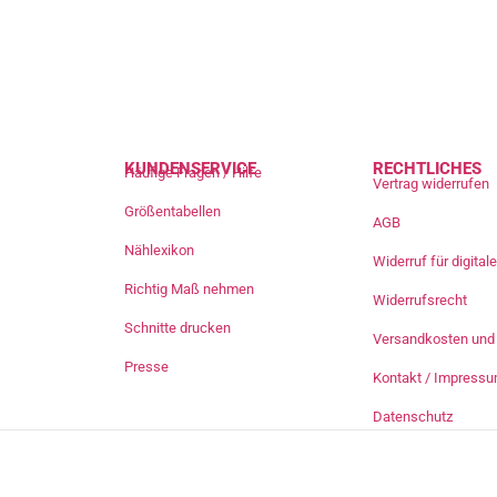
KUNDENSERVICE
RECHTLICHES
Häufige Fragen / Hilfe
Vertrag widerrufen
Größentabellen
AGB
Nählexikon
Widerruf für digita
Richtig Maß nehmen
Widerrufsrecht
Schnitte drucken
Versandkosten und 
Presse
Kontakt / Impress
Datenschutz