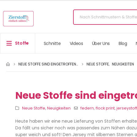
Stoffe
Schnitte
Videos
Über Uns
Blog
NEUE STOFFE SIND EINGETROFFEN…
NEUE STOFFE
,
NEUIGKEITEN
Neue Stoffe sind einget
Neue Stoffe
,
Neuigkeiten
federn
,
flock print
,
jerseystof
Heute haben wir eine neue Lieferung von Stoffen erhalt
Da fällt uns sicher noch was passendes zum Nähen dazu e
super weich und soft! Den Jersey mit silbernen Sternen a