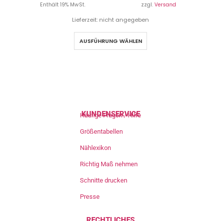
Enthält 19% MwSt.
zzgl.
Versand
Lieferzeit: nicht angegeben
AUSFÜHRUNG WÄHLEN
KUNDENSERVICE
Häufige Fragen / Hilfe
Größentabellen
Nählexikon
Richtig Maß nehmen
Schnitte drucken
Presse
RECHTLICHES