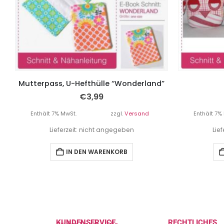
Mutterpass, U-Hefthülle “Wonderland”
€
3,99
Enthält 7% MwSt.
zzgl.
Versand
Enthält 7%
Lieferzeit: nicht angegeben
Lie
IN DEN WARENKORB
KUNDENSERVICE
RECHTLICHES