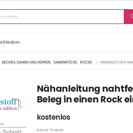
Nählexikon
,
EBOOKS DAMEN UND HERREN
,
DAMENRÖCKE
,
RÖCKE
NÄHANLEITUNG NAH
Nähanleitung nahtfe
Beleg in einen Rock 
kostenlos
Enthält 7% MwSt.