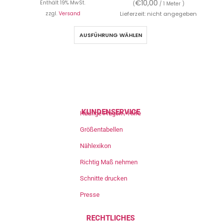
€
10,00
Enthält 19% MwSt.
(
/ 1 Meter )
zzgl.
Versand
Lieferzeit: nicht angegeben
AUSFÜHRUNG WÄHLEN
KUNDENSERVICE
Häufige Fragen / Hilfe
Größentabellen
Nählexikon
Richtig Maß nehmen
Schnitte drucken
Presse
RECHTLICHES