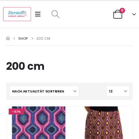
0
SHOP
200 CM
200 cm
-42%