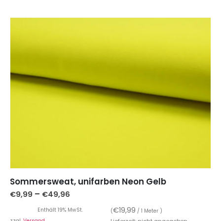
Sommersweat, unifarben Neon Gelb
–
€
9,99
€
49,96
€
19,99
Enthält 19% MwSt.
(
/ 1 Meter )
zzgl.
Versand