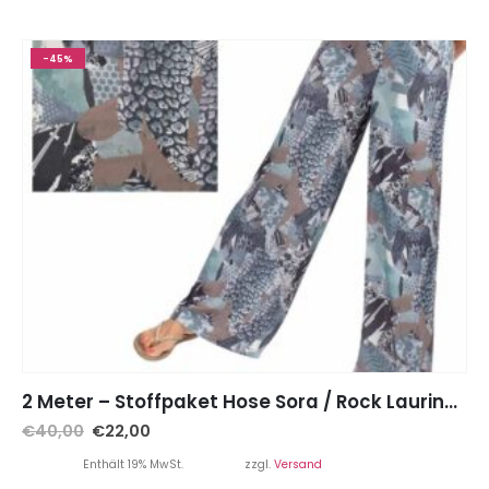
-45%
2 Meter – Stoffpaket Hose Sora / Rock Laurine – Viskose Dull, Beige Blau inkl. Gummiband
€
40,00
€
22,00
Enthält 19% MwSt.
zzgl.
Versand