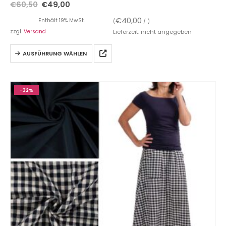
€
60,50
€
49,00
€
40,00
Enthält 19% MwSt.
(
/ )
zzgl.
Versand
Lieferzeit: nicht angegeben
AUSFÜHRUNG WÄHLEN
-32%