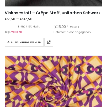
Viskosestoff – Crêpe Stoff, unifarben Schwarz
–
€
7,50
€
37,50
€
15,00
Enthält 19% MwSt.
(
/ 1 Meter )
zzgl.
Versand
Lieferzeit: nicht angegeben
AUSFÜHRUNG WÄHLEN