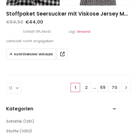
Stoffpaket Seersucker mit Viskose Jersey Marine – inkl. Papierschnittmuster Rock Kenda
€
64,50
€
44,00
Enthält 19% MwSt.
zzgl.
Versand
Lieferzeit: nicht angegeben
AUSFÜHRUNG WÄHLEN
…
1
2
69
70
Kategorien
Schnitte
(1261)
Stoffe
(1050)