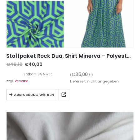
Stoffpaket Rock Dua, Shirt Minerva – Polyester Stretch, grafisches Muster Blau Grün inkl. Gummiband
€
49,10
€
40,00
€
35,00
Enthält 19% MwSt.
(
/ )
zzgl.
Versand
Lieferzeit: nicht angegeben
AUSFÜHRUNG WÄHLEN