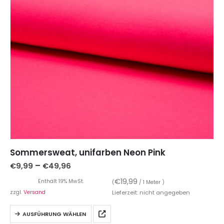
Sommersweat, unifarben Neon Pink
–
€
9,99
€
49,96
€
19,99
Enthält 19% MwSt.
(
/ 1 Meter )
zzgl.
Versand
Lieferzeit: nicht angegeben
AUSFÜHRUNG WÄHLEN