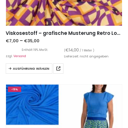
Viskosestoff – grafische Musterung Retro Look Lila Gelb
–
€
7,00
€
35,00
€
14,00
Enthält 19% MwSt.
(
/ 1 Meter )
zzgl.
Versand
Lieferzeit: nicht angegeben
AUSFÜHRUNG WÄHLEN
-19%