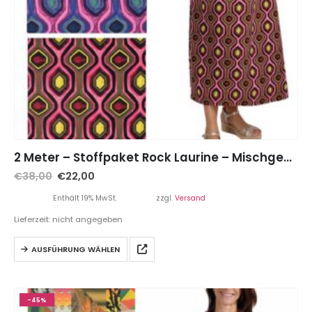
2 Meter – Stoffpaket Rock Laurine – Mischgewebe bunte Musterung Pink / Neongelb
€
38,00
€
22,00
Enthält 19% MwSt.
zzgl.
Versand
Lieferzeit: nicht angegeben
AUSFÜHRUNG WÄHLEN
-45%