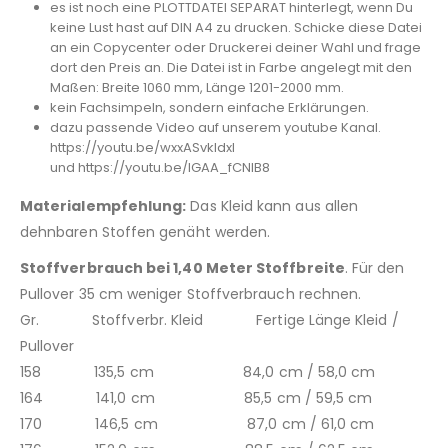
es ist noch eine PLOTTDATEI SEPARAT hinterlegt, wenn Du
keine Lust hast auf DIN A4 zu drucken. Schicke diese Datei
an ein Copycenter oder Druckerei deiner Wahl und frage
dort den Preis an. Die Datei ist in Farbe angelegt mit den
Maßen: Breite 1060 mm, Länge 1201-2000 mm.
kein Fachsimpeln, sondern einfache Erklärungen.
dazu passende Video auf unserem youtube Kanal.
https://youtu.be/wxxASvkldxI
und https://youtu.be/lGAA_fCNlB8
Materialempfehlung:
Das Kleid kann aus allen
dehnbaren Stoffen genäht werden.
Stoffverbrauch bei 1,40 Meter Stoffbreite
. Für den
Pullover 35 cm weniger Stoffverbrauch rechnen.
Gr. Stoffverbr. Kleid Fertige Länge Kleid /
Pullover
158 135,5 cm 84,0 cm / 58,0 cm
164 141,0 cm 85,5 cm / 59,5 cm
170 146,5 cm 87,0 cm / 61,0 cm