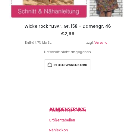
Wickelrock “LISA”, Gr. 158 – Damengr. 46
€
2,99
Enthält 7% MwSt.
zzgl.
Versand
Lieferzeit: nicht angegeben
IN DEN WARENKORB
KUNDENSERVICE
Häufige Fragen / Hilfe
Größentabellen
Nählexikon