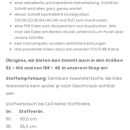
eine detaillierte und bebilderte Nähanleitung. Schritt für
Schritt wird alles ganz genau erklärt.
dieser Schnitt beinhaltet 8 Einzelgrößen
(110,116,122,18,134,140,146 und 152) zum Ausdrucken.
eine PDF Datei zum Abspeichern und Ausdrucken. Wie
man die Datei am Besten druckt, erfährst Du im Punkt über
unsere Schnitte.
kein Fachsimpeln, sondern einfache Erklärungen
das passende Video dazu auf unserem YOUTUBE Kanal.
Übrigens, wir bieten den Schnitt auch in den Größen
62 – 104 und von 158 – 46 in unserem Shop an!
Stoffempfehlung:
Dehnbare Sweatshirtstoffe, die linke
Warenseite kann später je nach Geschmack sichtbar
sein.
Stoffverbrauch bei 1,40 Meter Stoffbreite.
Gr. Stoffverbr.
110: 60,0 cm
116: 65,0 cm