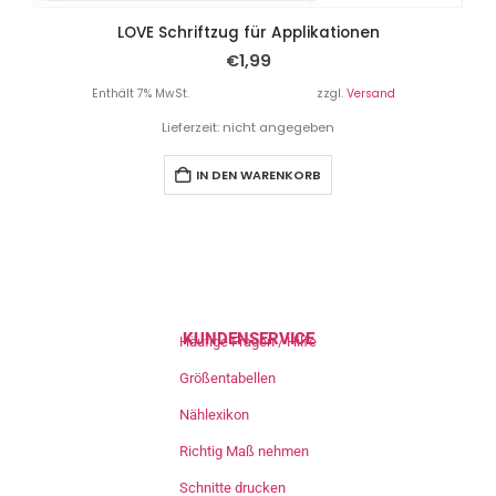
LOVE Schriftzug für Applikationen
€
1,99
Enthält 7% MwSt.
zzgl.
Versand
Lieferzeit: nicht angegeben
IN DEN WARENKORB
KUNDENSERVICE
Häufige Fragen / Hilfe
Größentabellen
Nählexikon
Richtig Maß nehmen
Schnitte drucken