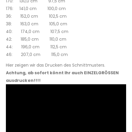
170: 130,0 cm 97,5 cm
176: 141,0 cm 100,0 cm
36: 152,0 cm 102,5 cm
38: 163,0 cm 105,0 cm
40: 174,0 cm 107,5 cm
42: 185,0 cm 110,0 cm
44: 196,0 cm 112,5 cm
46: 207,0 cm 115,0 cm
Hier zeigen wir das Drucken des Schnittmusters.
Achtung, ab sofort könnt Ihr auch EINZELGRÖSSEN
ausdrucken!!!!