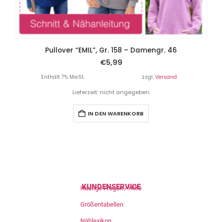
Pullover “EMIL”, Gr. 158 – Damengr. 46
€
5,99
Enthält 7% MwSt.
zzgl.
Versand
Lieferzeit: nicht angegeben
IN DEN WARENKORB
KUNDENSERVICE
Häufige Fragen / Hilfe
Größentabellen
Nählexikon