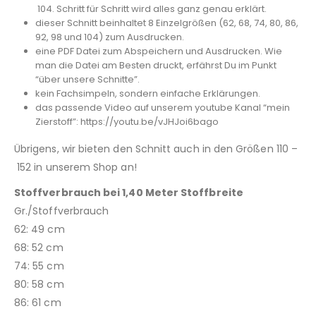
104. Schritt für Schritt wird alles ganz genau erklärt.
dieser Schnitt beinhaltet 8 Einzelgrößen (62, 68, 74, 80, 86,
92, 98 und 104) zum Ausdrucken.
eine PDF Datei zum Abspeichern und Ausdrucken. Wie
man die Datei am Besten druckt, erfährst Du im Punkt
“über unsere Schnitte”.
kein Fachsimpeln, sondern einfache Erklärungen.
das passende Video auf unserem youtube Kanal “mein
Zierstoff”: https://youtu.be/vJHJoi6bago
Übrigens, wir bieten den Schnitt auch in den Größen 110 –
152 in unserem Shop an!
Stoffverbrauch bei 1,40 Meter Stoffbreite
Gr./Stoffverbrauch
62: 49 cm
68: 52 cm
74: 55 cm
80: 58 cm
86: 61 cm