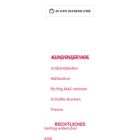
IN DEN WARENKORB
KUNDENSERVICE
Häufige Fragen / Hilfe
Größentabellen
Nählexikon
Richtig Maß nehmen
Schnitte drucken
Presse
RECHTLICHES
Vertrag widerrufen
AGB