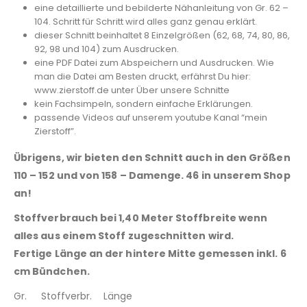
eine detaillierte und bebilderte Nähanleitung von Gr. 62 –
104. Schritt für Schritt wird alles ganz genau erklärt.
dieser Schnitt beinhaltet 8 Einzelgrößen (62, 68, 74, 80, 86,
92, 98 und 104) zum Ausdrucken.
eine PDF Datei zum Abspeichern und Ausdrucken. Wie
man die Datei am Besten druckt, erfährst Du hier:
www.zierstoff.de unter Über unsere Schnitte
kein Fachsimpeln, sondern einfache Erklärungen.
passende Videos auf unserem youtube Kanal “mein
Zierstoff”.
Übrigens, wir bieten den Schnitt auch in den Größen
110 – 152 und von 158 – Damenge. 46 in unserem Shop
an!
Stoffverbrauch bei 1,40 Meter Stoffbreite wenn
alles aus einem Stoff zugeschnitten wird.
Fertige Länge an der hintere Mitte gemessen inkl. 6
cm Bündchen.
Gr. Stoffverbr. Länge