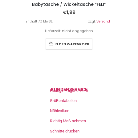
Babytasche / Wickeltasche “FELI”
€
1,99
Enthält 7% MwSt.
zzgl.
Versand
Lieferzeit: nicht angegeben
IN DEN WARENKORB
KUNDENSERVICE
Häufige Fragen / Hilfe
Größentabellen
Nählexikon
Richtig Maß nehmen
Schnitte drucken