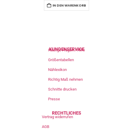
IN DEN WARENKORB
KUNDENSERVICE
Häufige Fragen / Hilfe
Größentabellen
Nählexikon
Richtig Maß nehmen
Schnitte drucken
Presse
RECHTLICHES
Vertrag widerrufen
AGB