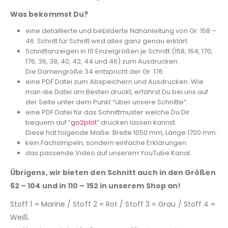
Was bekommst Du?
eine detaillierte und bebilderte Nähanleitung von Gr. 158 –
46. Schritt für Schritt wird alles ganz genau erklärt.
Schnittanzeigen in 10 Einzelgrößen je Schnitt (158, 164, 170,
176, 36, 38, 40, 42, 44 und 46) zum Ausdrucken.
Die Damengröße 34 entspricht der Gr. 176.
eine PDF Datei zum Abspeichern und Ausdrucken. Wie
man die Datei am Besten druckt, erfährst Du bei uns auf
der Seite unter dem Punkt “über unsere Schnitte”.
eine PDF Datei für das Schnittmuster welche Du Dir
bequem auf “
go2plot
” drucken lassen kannst.
Diese hat folgende Maße: Breite 1050 mm, Länge 1700 mm.
kein Fachsimpeln, sondern einfache Erklärungen.
das passende Video auf unserem YouTube Kanal:
Übrigens, wir bieten den Schnitt auch in den Größen
62 – 104 und in 110 – 152 in unserem Shop an!
Stoff 1 = Marine / Stoff 2 = Rot / Stoff 3 = Grau / Stoff 4 =
Weiß