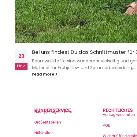
Bei uns findest Du das Schnittmuster für
23
Baumwollstoffe sind wunderbar vielseitig und gan
Nov.
Material für Frühjahrs- und Sommerbekleidung,...
read more
KUNDENSERVICE
RECHTLICHES
Häufige Fragen / Hilfe
Vertrag widerrufen
Größentabellen
AGB
Nählexikon
Widerruf für digita