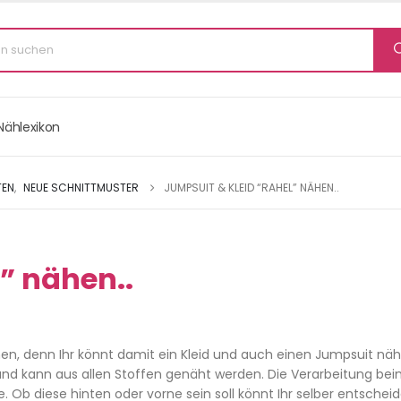
Nählexikon
TEN
,
NEUE SCHNITTMUSTER
JUMPSUIT & KLEID “RAHEL” NÄHEN..
” nähen..
nen, denn Ihr könnt damit ein Kleid und auch einen Jumpsuit nä
ar und kann aus allen Stoffen genäht werden. Die Verarbeitung be
. Ob diese hinten oder vorne sein soll könnt Ihr selber entscheid