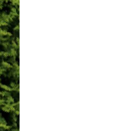
Nähbücher als tolles Weihnachtsge
21
Sucht Ihr noch ganz kurzfristig nach eine
Dez.
read more