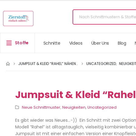
Stoffe
Schnitte
Videos
Über Uns
Blog
JUMPSUIT & KLEID “RAHEL” NÄHEN..
UNCATEGORIZED
,
NEUIGKEI
Jumpsuit & Kleid “Rahel
Neue Schnittmuster
,
Neuigkeiten
,
Uncategorized
Es gibt wieder was Neues…-)) Ein Schnitt mit zwei Optio
Modell “Rahel” ist alltagstauglich, vielseitig kombinierb
Jumpsuit ist mit einer einfachen Version einer Knopfleiste