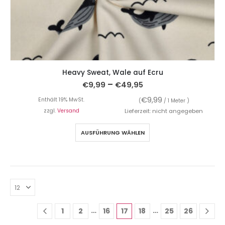
Heavy Sweat, Wale auf Ecru
–
€
9,99
€
49,95
€
9,99
Enthält 19% MwSt.
(
/ 1 Meter )
zzgl.
Versand
Lieferzeit: nicht angegeben
AUSFÜHRUNG WÄHLEN
…
…
1
2
16
17
18
25
26