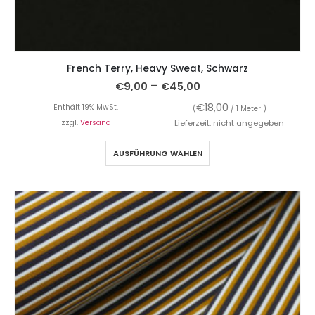
French Terry, Heavy Sweat, Schwarz
–
€
9,00
€
45,00
€
18,00
Enthält 19% MwSt.
(
/ 1 Meter )
zzgl.
Versand
Lieferzeit: nicht angegeben
AUSFÜHRUNG WÄHLEN