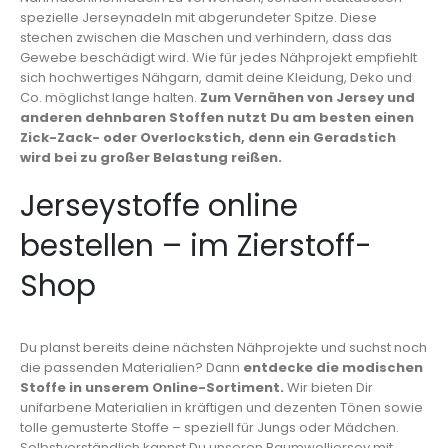
spezielle Jerseynadeln mit abgerundeter Spitze. Diese
stechen zwischen die Maschen und verhindern, dass das
Gewebe beschädigt wird. Wie für jedes Nähprojekt empfiehlt
sich hochwertiges Nähgarn, damit deine Kleidung, Deko und
Co. möglichst lange halten.
Zum Vernähen von Jersey und
anderen dehnbaren Stoffen nutzt Du am besten einen
Zick-Zack- oder Overlockstich, denn ein Geradstich
wird bei zu großer Belastung reißen.
Jerseystoffe online
bestellen – im Zierstoff-
Shop
Du planst bereits deine nächsten Nähprojekte und suchst noch
die passenden Materialien? Dann
entdecke die modischen
Stoffe in unserem Online-Sortiment.
Wir bieten Dir
unifarbene Materialien in kräftigen und dezenten Tönen sowie
tolle gemusterte Stoffe – speziell für Jungs oder Mädchen.
Selbstverständlich kannst Du unseren Baumwolljersey mit