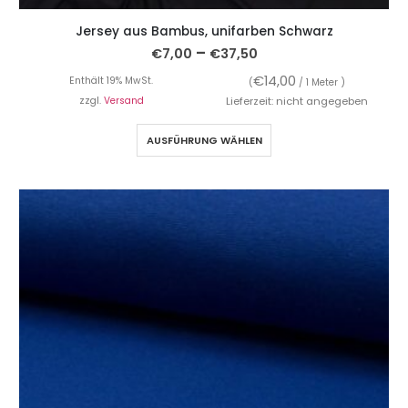
Jersey aus Bambus, unifarben Schwarz
–
€
7,00
€
37,50
€
14,00
Enthält 19% MwSt.
(
/ 1 Meter )
zzgl.
Versand
Lieferzeit: nicht angegeben
AUSFÜHRUNG WÄHLEN