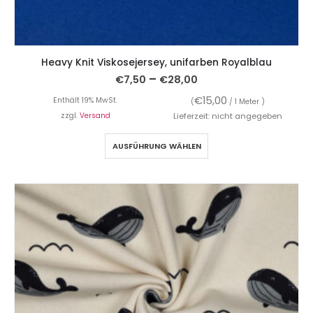
Heavy Knit Viskosejersey, unifarben Royalblau
–
€
7,50
€
28,00
€
15,00
Enthält 19% MwSt.
(
/ 1 Meter )
zzgl.
Versand
Lieferzeit: nicht angegeben
AUSFÜHRUNG WÄHLEN