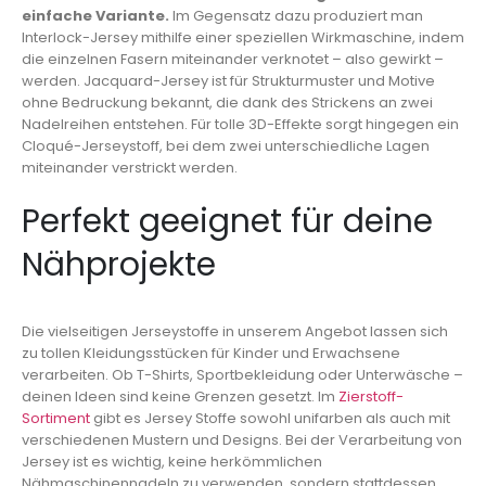
einfache Variante.
Im Gegensatz dazu produziert man
Interlock-Jersey mithilfe einer speziellen Wirkmaschine, indem
die einzelnen Fasern miteinander verknotet – also gewirkt –
werden. Jacquard-Jersey ist für Strukturmuster und Motive
ohne Bedruckung bekannt, die dank des Strickens an zwei
Nadelreihen entstehen. Für tolle 3D-Effekte sorgt hingegen ein
Cloqué-Jerseystoff, bei dem zwei unterschiedliche Lagen
miteinander verstrickt werden.
Perfekt geeignet für deine
Nähprojekte
Die vielseitigen Jerseystoffe in unserem Angebot lassen sich
zu tollen Kleidungsstücken für Kinder und Erwachsene
verarbeiten. Ob T-Shirts, Sportbekleidung oder Unterwäsche –
deinen Ideen sind keine Grenzen gesetzt. Im
Zierstoff-
Sortiment
gibt es Jersey Stoffe sowohl unifarben als auch mit
verschiedenen Mustern und Designs. Bei der Verarbeitung von
Jersey ist es wichtig, keine herkömmlichen
Nähmaschinennadeln zu verwenden, sondern stattdessen