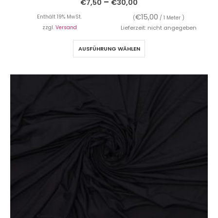
–
€
7,50
€
30,00
€
15,00
Enthält 19% MwSt.
(
/ 1 Meter )
zzgl.
Versand
Lieferzeit: nicht angegeben
AUSFÜHRUNG WÄHLEN