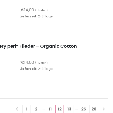
€
14,00
(
/ 1 Meter )
Lieferzeit:
2-3 Tage.
ry peri” Flieder – Organic Cotton
€
14,00
(
/ 1 Meter )
Lieferzeit:
2-3 Tage.
…
…
1
2
11
12
13
25
26