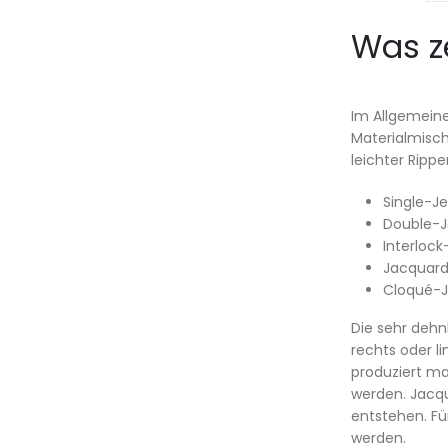
Was z
Im Allgemeine
Materialmisch
leichter Ripp
Single-J
Double-J
Interlock
Jacquard
Cloqué-J
Die sehr dehn
rechts oder li
produziert ma
werden. Jacqu
entstehen. Fü
werden.