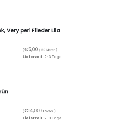
, Very peri Flieder Lila
€
5,00
(
/ 50 Meter )
Lieferzeit:
2-3 Tage.
rün
€
14,00
(
/ 1 Meter )
Lieferzeit:
2-3 Tage.