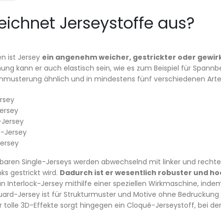
eichnet Jerseystoffe aus?
n ist Jersey
ein angenehm weicher, gestrickter oder gewirk
ung kann er auch elastisch sein, wie es zum Beispiel für Spann
enmusterung ähnlich und in mindestens fünf verschiedenen Arten
ersey
ersey
-Jersey
-Jersey
ersey
baren Single-Jerseys werden abwechselnd mit linker und recht
nks gestrickt wird.
Dadurch ist er wesentlich robuster und ho
n Interlock-Jersey mithilfe einer speziellen Wirkmaschine, indem
ard-Jersey ist für Strukturmuster und Motive ohne Bedruckung b
r tolle 3D-Effekte sorgt hingegen ein Cloqué-Jerseystoff, bei d