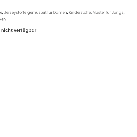
fe
,
Jerseystoffe gemustert für Damen
,
Kinderstoffe
,
Muster für Jungs
,
ven
d nicht verfügbar.