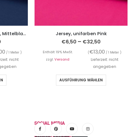
French Terry, unifarben Blau, Mittelblau, Sweatshirtstoff brushed
Jersey, unifarben Pink
–
0
€
6,50
€
32,50
,00
€
13,00
Enthält 19% MwSt.
/ 1 Meter )
(
/ 1 Meter )
rzeit: nicht
zzgl.
Versand
Lieferzeit: nicht
gegeben
angegeben
EN
AUSFÜHRUNG WÄHLEN
SOCIAL MEDIA