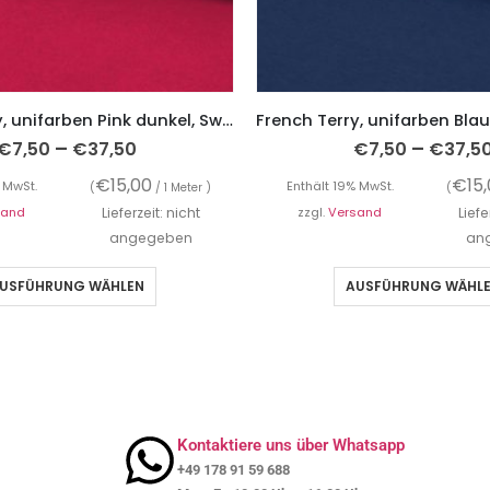
French Terry, unifarben Pink dunkel, Sweatshirtstoff brushed
–
–
€
7,50
€
37,50
€
7,50
€
37,5
€
15,00
€
15
 MwSt.
Enthält 19% MwSt.
(
/ 1 Meter )
(
sand
Lieferzeit: nicht
zzgl.
Versand
Liefe
angegeben
an
USFÜHRUNG WÄHLEN
AUSFÜHRUNG WÄHL
Kontaktiere uns über Whatsapp
+49 178 91 59 688