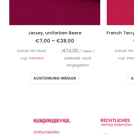
Jersey, unifarben Beere
–
€
7,00
€
28,00
€
14,00
Enthält 19% MwSt.
Enthält 19%
(
/ 1 Meter )
zzgl.
Versand
Lieferzeit: nicht
zzgl.
Ver
angegeben
AUSFÜHRUNG WÄHLEN
A
KUNDENSERVICE
RECHTLICHES
Häufige Fragen / Hilfe
Vertrag widerrufen
Größentabellen