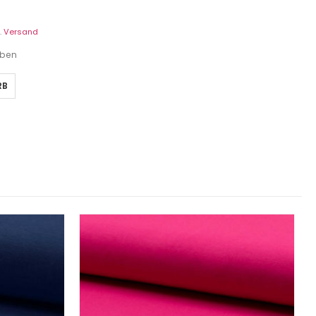
.
Versand
eben
RB