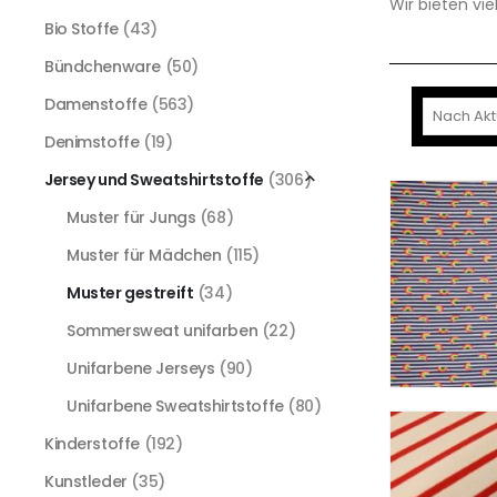
Wir bieten vie
Bio Stoffe
(43)
Bündchenware
(50)
Damenstoffe
(563)
Denimstoffe
(19)
Jersey und Sweatshirtstoffe
(306)
Muster für Jungs
(68)
Muster für Mädchen
(115)
Muster gestreift
(34)
Sommersweat unifarben
(22)
Unifarbene Jerseys
(90)
Unifarbene Sweatshirtstoffe
(80)
Kinderstoffe
(192)
Kunstleder
(35)