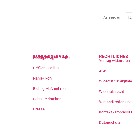
Anzeigen:
KUNDENSERVICE
RECHTLICHES
Häufige Fragen / Hilfe
Vertrag widerrufen
Größentabellen
AGB
Nählexikon
Widerruf für digita
Richtig Maß nehmen
Widerrufsrecht
Schnitte drucken
Versandkosten und 
Presse
Kontakt / Impress
Datenschutz