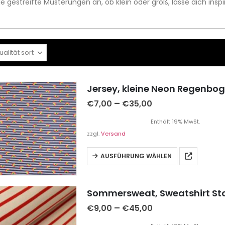
le gestreifte Musterungen an, ob klein oder groß, lasse dich inspi
Jersey, kleine Neon Regenbog
–
€
7,00
€
35,00
Enthält 19% MwSt.
zzgl.
Versand
AUSFÜHRUNG WÄHLEN
Sommersweat, Sweatshirt Stoff
–
€
9,00
€
45,00