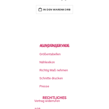
IN DEN WARENKORB
KUNDENSERVICE
Häufige Fragen / Hilfe
Größentabellen
Nählexikon
Richtig Maß nehmen
Schnitte drucken
Presse
RECHTLICHES
Vertrag widerrufen
AGB