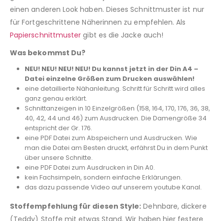
einen anderen Look haben. Dieses Schnittmuster ist nur
für Fortgeschrittene Näherinnen zu empfehlen. Als
Papierschnittmuster
gibt es die Jacke auch!
Was bekommst Du?
NEU! NEU! NEU! NEU! Du kannst jetzt in der Din A4 –
Datei einzelne Größen zum Drucken auswählen!
eine detaillierte Nähanleitung. Schritt für Schritt wird alles
ganz genau erklärt.
Schnittanzeigen in 10 Einzelgrößen (158, 164, 170, 176, 36, 38,
40, 42, 44 und 46) zum Ausdrucken. Die Damengröße 34
entspricht der Gr. 176.
eine PDF Datei zum Abspeichern und Ausdrucken. Wie
man die Datei am Besten druckt, erfährst Du in dem Punkt
über unsere Schnitte.
eine PDF Datei zum Ausdrucken in Din A0.
kein Fachsimpeln, sondern einfache Erklärungen.
das dazu passende Video auf unserem youtube Kanal.
Stoffempfehlung für diesen Style:
Dehnbare, dickere
(Teddy) Stoffe mit etwas Stand. Wir haben hier festere