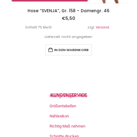
Hose “SVENJA”, Gr. 158 – Damengr. 46
€
5,50
Enthält 7% MwSt.
zzgl.
Versand
Lieferzeit: nicht angegeben
IN DEN WARENKORB
KUNDENSERVICE
Häufige Fragen / Hilfe
Größentabellen
Nählexikon
Richtig Maß nehmen
Schnitte drucken