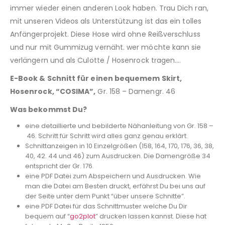
immer wieder einen anderen Look haben. Trau Dich ran,
mit unseren Videos als Unterstützung ist das ein tolles
Anfängerprojekt. Diese Hose wird ohne Reißverschluss
und nur mit Gummizug vernäht. wer möchte kann sie
verlängern und als Culotte / Hosenrock tragen….
E-Book & Schnitt für einen bequemem Skirt,
Hosenrock, “COSIMA”,
Gr. 158 – Damengr. 46
Was bekommst Du?
eine detaillierte und bebilderte Nähanleitung von Gr. 158 –
46. Schritt für Schritt wird alles ganz genau erklärt.
Schnittanzeigen in 10 Einzelgrößen (158, 164, 170, 176, 36, 38,
40, 42. 44 und 46) zum Ausdrucken. Die Damengröße 34
entspricht der Gr. 176.
eine PDF Datei zum Abspeichern und Ausdrucken. Wie
man die Datei am Besten druckt, erfährst Du bei uns auf
der Seite unter dem Punkt “über unsere Schnitte”.
eine PDF Datei für das Schnittmuster welche Du Dir
bequem auf “
go2plot
” drucken lassen kannst. Diese hat