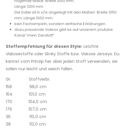
folgende Maße: Breite 1050 mm,
Länge 1200 mm.
Die Datei ist in s/w angelegt mit den Maßen: Breite 1050
mm, Länge 1000 mm.
kein Fachsimpeln, sondern einfache Erklärungen.
dazu passende Videos gibt es auf unserem youtube
Kanal “mein Zierstoff”.
Stoffempfehlung für diesen Style:
Leichte
Viskosestoffe oder Slinky Stoffe bzw. Viskose Jerseys. Du
kannst vom Prinzip her aber jeden Stoff verwenden, sie
sollen nur leicht und weich fallen.
Gr. Stoffverbr.
158 98,0 cm
164 101,0 cm
170 104,0 cm
176 107,0 cm
36 110,0 cm
38 113,0 cm